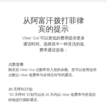
从阿富汗拨打菲律
宾的提示
Viber Out 可以更低的费用提供更多
通话时间。选择其中一种灵活的低
费率通话选项：
点数套餐
购买后 Viber Out 点数即存入您的余额。您可以使用这些
点数以 Viber 低费率与全球任何号码通话。
30 天呼叫计划
“30 天呼叫”计划可以在 30 天内以 Viber 低费率与所选目
的地进行国际通话。