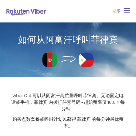
登录
Togg
navig
如何从阿富汗呼叫菲律宾
Viber Out 可以从阿富汗高质量呼叫菲律宾。
无论固定电
话或手机，菲律宾 内拨打任意号码 - 起始费率仅 16.0 ¢ 每
分钟。
购买点数套餐或呼叫计划以获得 菲律宾 的每分钟最优费
率。