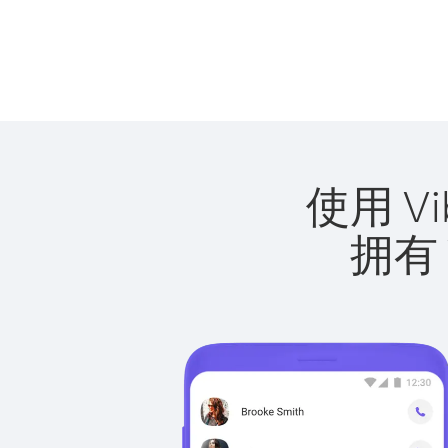
使用 V
拥有 