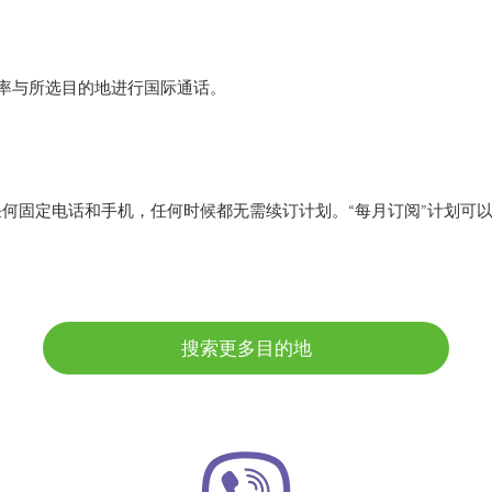
r 低费率与所选目的地进行国际通话。
任何固定电话和手机，任何时候都无需续订计划。“每月订阅”计划可
搜索更多目的地