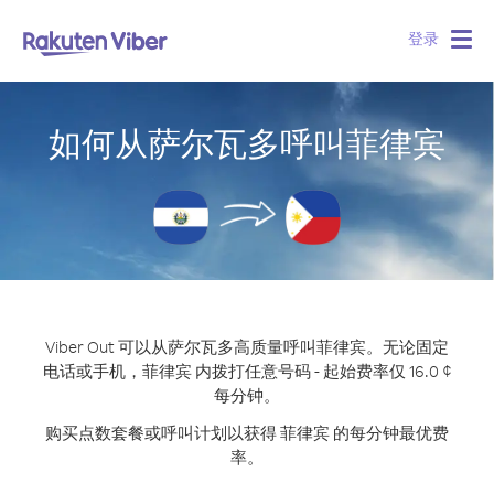
登录
Togg
navig
如何从萨尔瓦多呼叫菲律宾
Viber Out 可以从萨尔瓦多高质量呼叫菲律宾。
无论固定
电话或手机，菲律宾 内拨打任意号码 - 起始费率仅 16.0 ¢
每分钟。
购买点数套餐或呼叫计划以获得 菲律宾 的每分钟最优费
率。