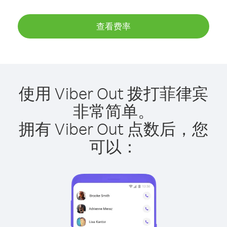
查看费率
使用 Viber Out 拨打菲律宾
非常简单。
拥有 Viber Out 点数后，您
可以：