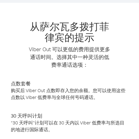
从萨尔瓦多拨打菲
律宾的提示
Viber Out 可以更低的费用提供更多
通话时间。选择其中一种灵活的低
费率通话选项：
点数套餐
购买后 Viber Out 点数即存入您的余额。您可以使用这些
点数以 Viber 低费率与全球任何号码通话。
30 天呼叫计划
“30 天呼叫”计划可以在 30 天内以 Viber 低费率与所选目
的地进行国际通话。