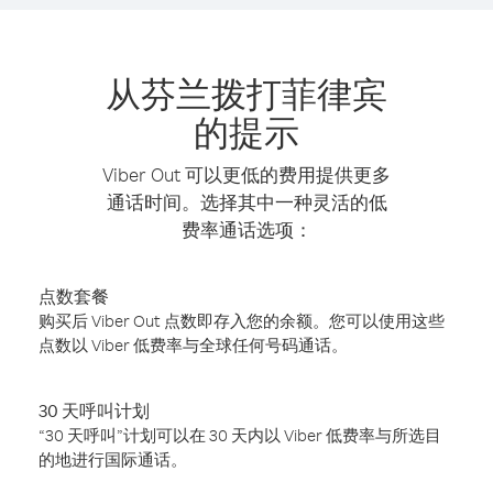
从芬兰拨打菲律宾
的提示
Viber Out 可以更低的费用提供更多
通话时间。选择其中一种灵活的低
费率通话选项：
点数套餐
购买后 Viber Out 点数即存入您的余额。您可以使用这些
点数以 Viber 低费率与全球任何号码通话。
30 天呼叫计划
“30 天呼叫”计划可以在 30 天内以 Viber 低费率与所选目
的地进行国际通话。