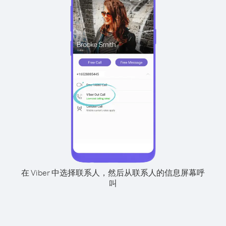
在 Viber 中选择联系人，然后从联系人的信息屏幕呼
叫