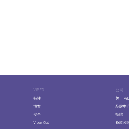
VIBER
公司
特性
关于 Vib
博客
品牌中
安全
招聘
Viber Out
条款和