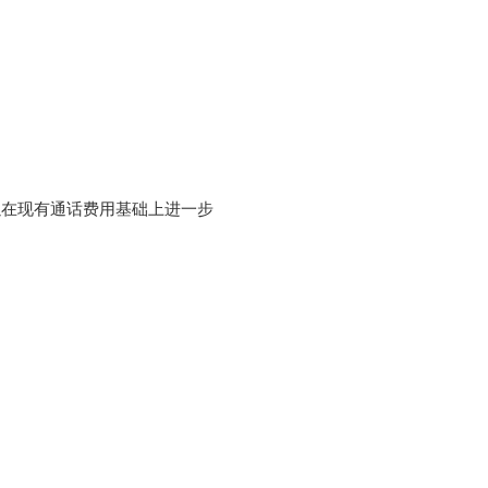
以在现有通话费用基础上进一步