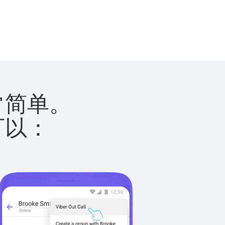
非常简单。
您可以：