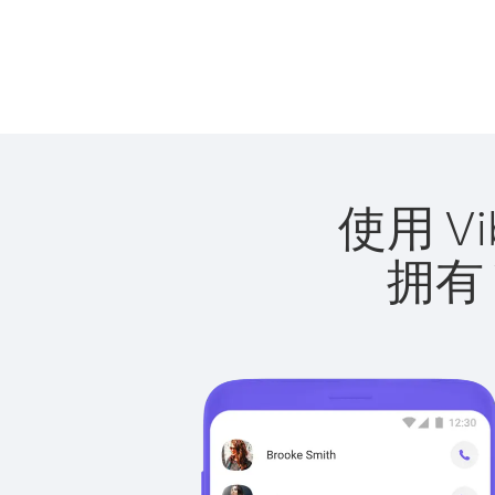
使用 V
拥有 