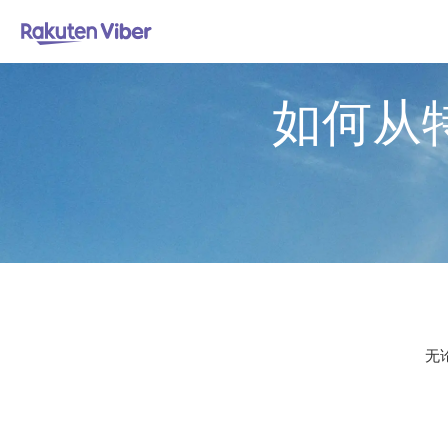
如何从
无