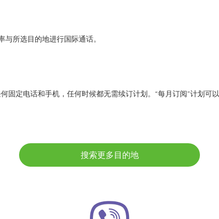
r 低费率与所选目的地进行国际通话。
任何固定电话和手机，任何时候都无需续订计划。“每月订阅”计划可
搜索更多目的地