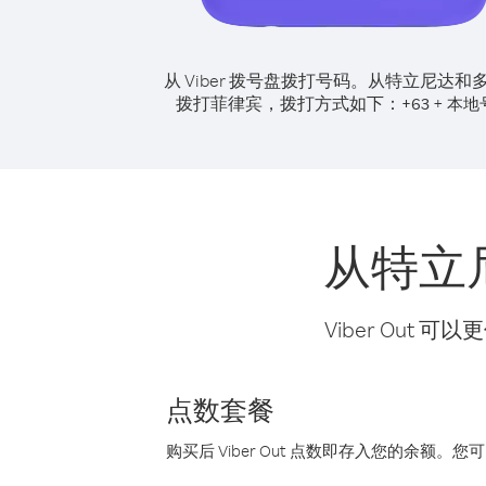
从 Viber 拨号盘拨打号码。
从特立尼达和
拨打菲律宾，拨打方式如下：
+
+
63
本地
从特立
Viber Ou
点数套餐
购买后 Viber Out 点数即存入您的余额。