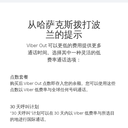
从哈萨克斯拨打波
兰的提示
Viber Out 可以更低的费用提供更多
通话时间。选择其中一种灵活的低
费率通话选项：
点数套餐
购买后 Viber Out 点数即存入您的余额。您可以使用这些
点数以 Viber 低费率与全球任何号码通话。
30 天呼叫计划
“30 天呼叫”计划可以在 30 天内以 Viber 低费率与所选目
的地进行国际通话。