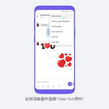
从对话标题中选择“Viber Out 呼叫”