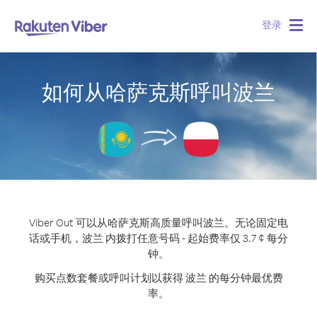
登录
Togg
navig
如何从哈萨克斯呼叫波兰
Viber Out 可以从哈萨克斯高质量呼叫波兰。
无论固定电
话或手机，波兰 内拨打任意号码 - 起始费率仅 3.7 ¢ 每分
钟。
购买点数套餐或呼叫计划以获得 波兰 的每分钟最优费
率。