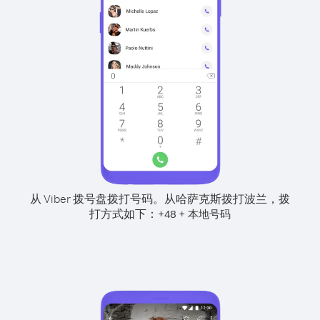
从 Viber 拨号盘拨打号码。
从哈萨克斯拨打波兰，拨
打方式如下：
+
+
48
本地号码