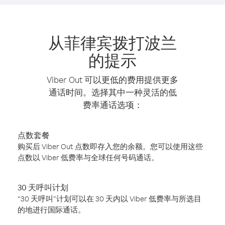
从菲律宾拨打波兰
的提示
Viber Out 可以更低的费用提供更多
通话时间。选择其中一种灵活的低
费率通话选项：
点数套餐
购买后 Viber Out 点数即存入您的余额。您可以使用这些
点数以 Viber 低费率与全球任何号码通话。
30 天呼叫计划
“30 天呼叫”计划可以在 30 天内以 Viber 低费率与所选目
的地进行国际通话。