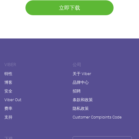
立即下载
VIBER
公司
特性
关于 Viber
博客
品牌中心
安全
招聘
Viber Out
条款和政策
费率
隐私政策
支持
Customer Complaints Code
下载