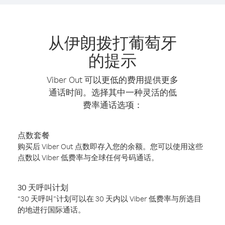
从伊朗拨打葡萄牙
的提示
Viber Out 可以更低的费用提供更多
通话时间。选择其中一种灵活的低
费率通话选项：
点数套餐
购买后 Viber Out 点数即存入您的余额。您可以使用这些
点数以 Viber 低费率与全球任何号码通话。
30 天呼叫计划
“30 天呼叫”计划可以在 30 天内以 Viber 低费率与所选目
的地进行国际通话。