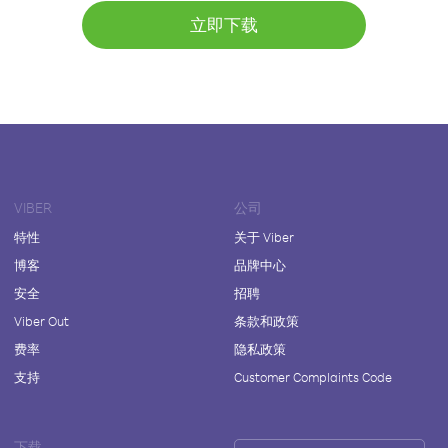
立即下载
VIBER
公司
特性
关于 Viber
博客
品牌中心
安全
招聘
Viber Out
条款和政策
费率
隐私政策
支持
Customer Complaints Code
下载