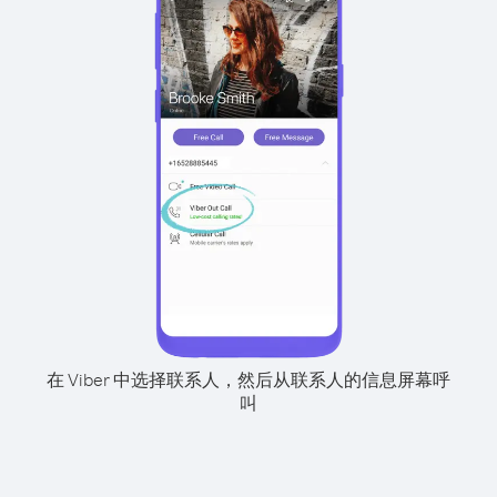
在 Viber 中选择联系人，然后从联系人的信息屏幕呼
叫