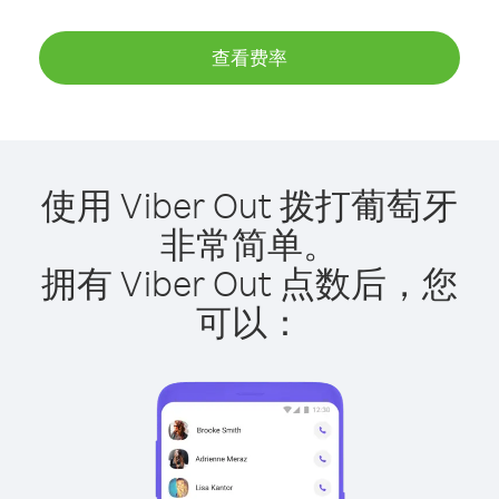
查看费率
使用 Viber Out 拨打葡萄牙
非常简单。
拥有 Viber Out 点数后，您
可以：