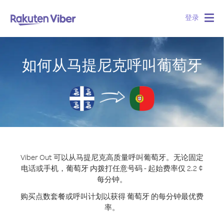
登录
Togg
navig
如何从马提尼克呼叫葡萄牙
Viber Out 可以从马提尼克高质量呼叫葡萄牙。
无论固定
电话或手机，葡萄牙 内拨打任意号码 - 起始费率仅 2.2 ¢
每分钟。
购买点数套餐或呼叫计划以获得 葡萄牙 的每分钟最优费
率。