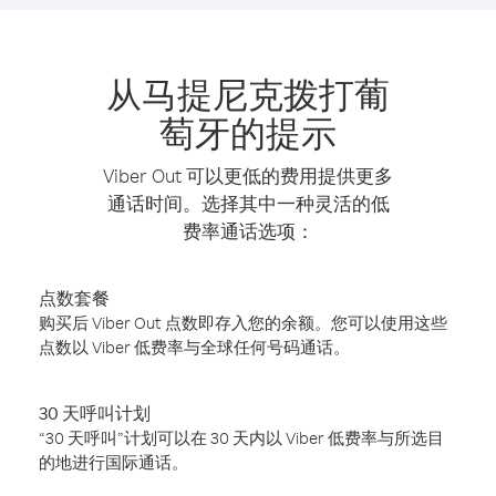
从马提尼克拨打葡
萄牙的提示
Viber Out 可以更低的费用提供更多
通话时间。选择其中一种灵活的低
费率通话选项：
点数套餐
购买后 Viber Out 点数即存入您的余额。您可以使用这些
点数以 Viber 低费率与全球任何号码通话。
30 天呼叫计划
“30 天呼叫”计划可以在 30 天内以 Viber 低费率与所选目
的地进行国际通话。