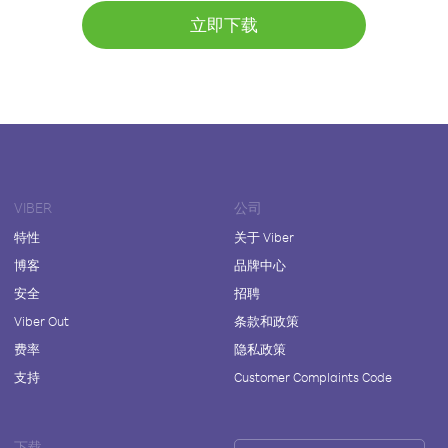
立即下载
VIBER
公司
特性
关于 Viber
博客
品牌中心
安全
招聘
Viber Out
条款和政策
费率
隐私政策
支持
Customer Complaints Code
下载