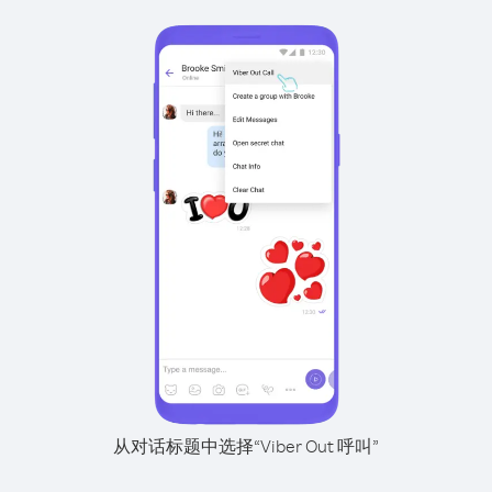
从对话标题中选择“Viber Out 呼叫”