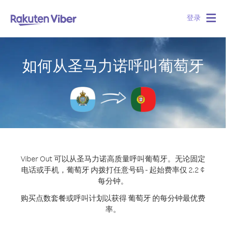
登录
Togg
navig
如何从圣马力诺呼叫葡萄牙
Viber Out 可以从圣马力诺高质量呼叫葡萄牙。
无论固定
电话或手机，葡萄牙 内拨打任意号码 - 起始费率仅 2.2 ¢
每分钟。
购买点数套餐或呼叫计划以获得 葡萄牙 的每分钟最优费
率。