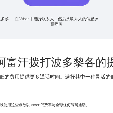
波多黎
在 Viber 中选择联系人，然后从联系人的信息屏
幕呼叫
阿富汗拨打波多黎各的
t 可以更低的费用提供更多通话时间。选择其中一种灵活
您可以使用这些点数以 Viber 低费率与全球任何号码通话。