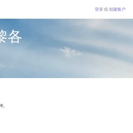
登录
或
创建账户
黎各
分钟。