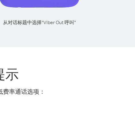
从对话标题中选择“Viber Out 呼叫”
提示
的低费率通话选项：