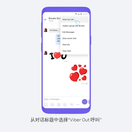
从对话标题中选择“Viber Out 呼叫”