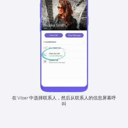
在 Viber 中选择联系人，然后从联系人的信息屏幕呼
叫