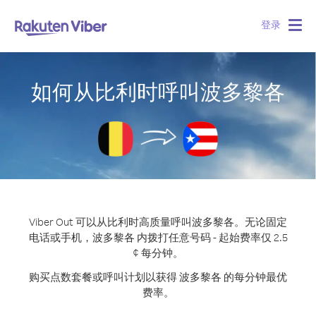
登录
Togg
navig
如何从比利时呼叫波多黎各
Viber Out 可以从比利时高质量呼叫波多黎各。
无论固定
电话或手机，波多黎各 内拨打任意号码 - 起始费率仅 2.5
¢ 每分钟。
购买点数套餐或呼叫计划以获得 波多黎各 的每分钟最优
费率。