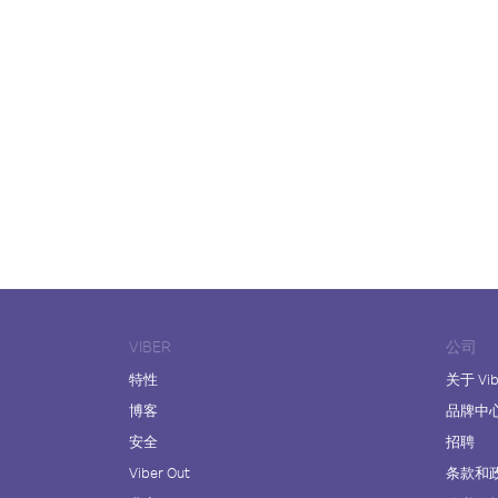
VIBER
公司
特性
关于 Vib
博客
品牌中
安全
招聘
Viber Out
条款和