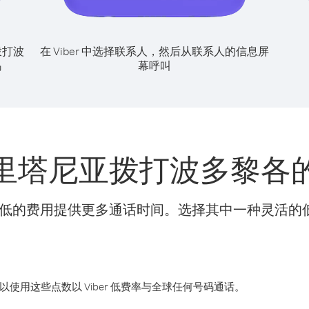
拨打波
在 Viber 中选择联系人，然后从联系人的信息屏
幕呼叫
码
里塔尼亚拨打波多黎各
t 可以更低的费用提供更多通话时间。选择其中一种灵活
您可以使用这些点数以 Viber 低费率与全球任何号码通话。