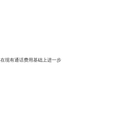
以在现有通话费用基础上进一步