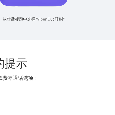
从对话标题中选择“Viber Out 呼叫”
的提示
的低费率通话选项：