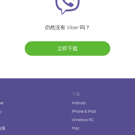
仍然没有 Viber 吗？
立即下载
下载
er
Android
心
iPhone & iPad
Windows PC
政策
Mac