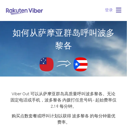
登录
Togg
navig
如何从萨摩亚群岛呼叫波多
黎各
Viber Out 可以从萨摩亚群岛高质量呼叫波多黎各。
无论
固定电话或手机，波多黎各 内拨打任意号码 - 起始费率仅
2.1 ¢ 每分钟。
购买点数套餐或呼叫计划以获得 波多黎各 的每分钟最优
费率。