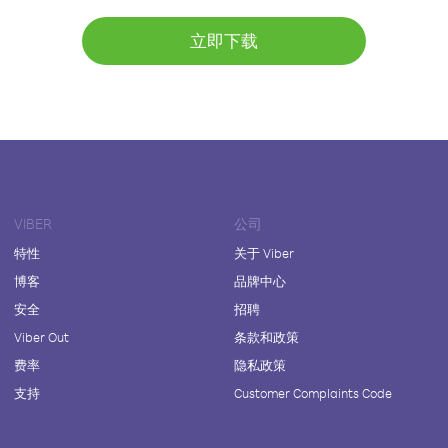
立即下载
VIBER
公司
特性
关于 Viber
博客
品牌中心
安全
招聘
Viber Out
条款和政策
费率
隐私政策
支持
Customer Complaints Code