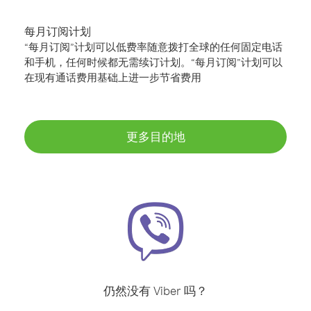
每月订阅计划
“每月订阅”计划可以低费率随意拨打全球的任何固定电话
和手机，任何时候都无需续订计划。“每月订阅”计划可以
在现有通话费用基础上进一步节省费用
更多目的地
仍然没有 Viber 吗？