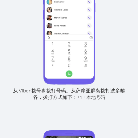
从 Viber 拨号盘拨打号码。
从萨摩亚群岛拨打波多黎
各，拨打方式如下：
+
+
1
本地号码