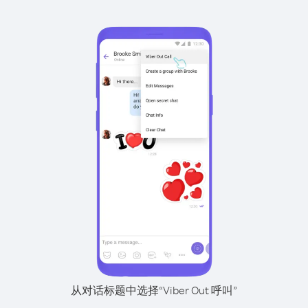
从对话标题中选择“Viber Out 呼叫”