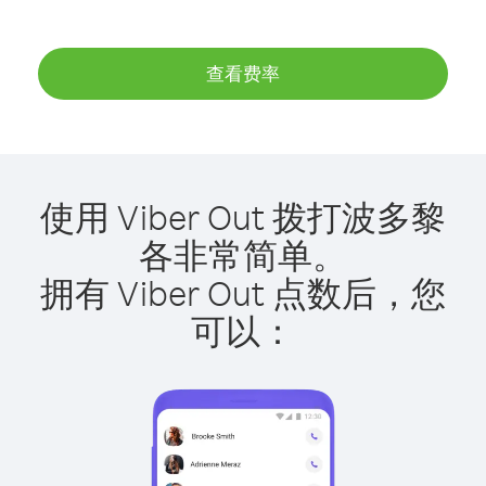
查看费率
使用 Viber Out 拨打波多黎
各非常简单。
拥有 Viber Out 点数后，您
可以：