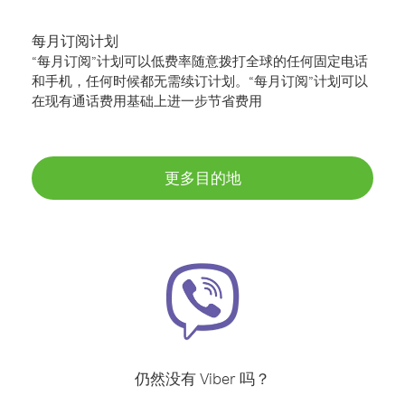
每月订阅计划
“每月订阅”计划可以低费率随意拨打全球的任何固定电话
和手机，任何时候都无需续订计划。“每月订阅”计划可以
在现有通话费用基础上进一步节省费用
更多目的地
仍然没有 Viber 吗？