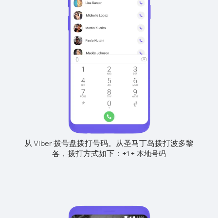
从 Viber 拨号盘拨打号码。
从圣马丁岛拨打波多黎
各，拨打方式如下：
+
+
1
本地号码