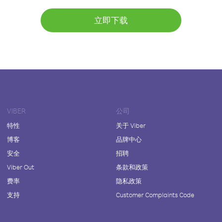
立即下载
VIBER
公司
特性
关于 Viber
博客
品牌中心
安全
招聘
Viber Out
条款和政策
费率
隐私政策
支持
Customer Complaints Code