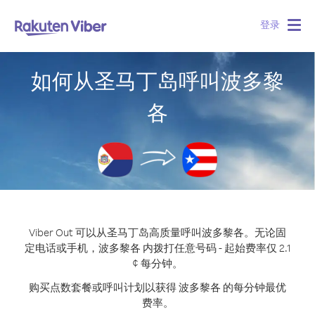
登录
Togg
navig
如何从圣马丁岛呼叫波多黎
各
Viber Out 可以从圣马丁岛高质量呼叫波多黎各。
无论固
定电话或手机，波多黎各 内拨打任意号码 - 起始费率仅 2.1
¢ 每分钟。
购买点数套餐或呼叫计划以获得 波多黎各 的每分钟最优
费率。