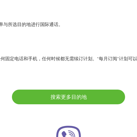
r 低费率与所选目的地进行国际通话。
任何固定电话和手机，任何时候都无需续订计划。“每月订阅”计划可
搜索更多目的地