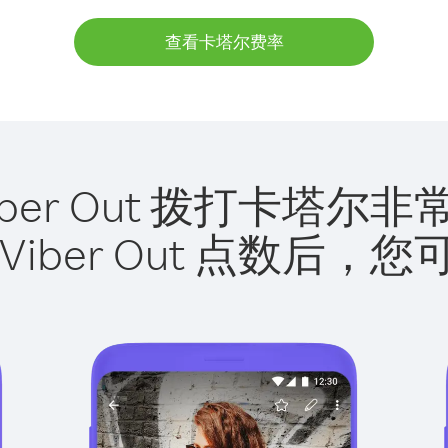
查看卡塔尔费率
iber Out 拨打卡塔尔
Viber Out 点数后，