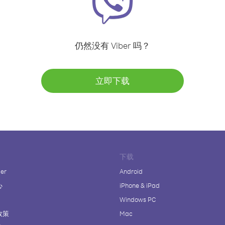
仍然没有 Viber 吗？
立即下载
下载
er
Android
心
iPhone & iPad
Windows PC
政策
Mac