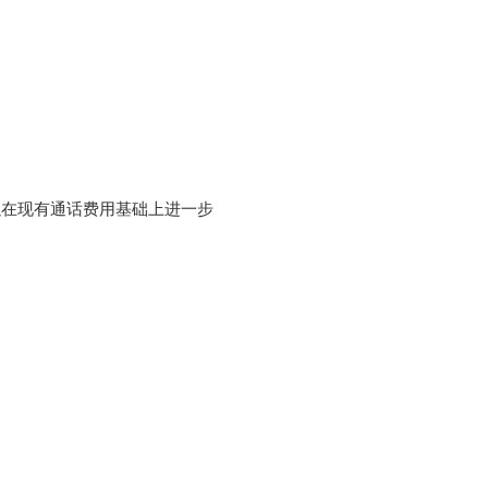
以在现有通话费用基础上进一步