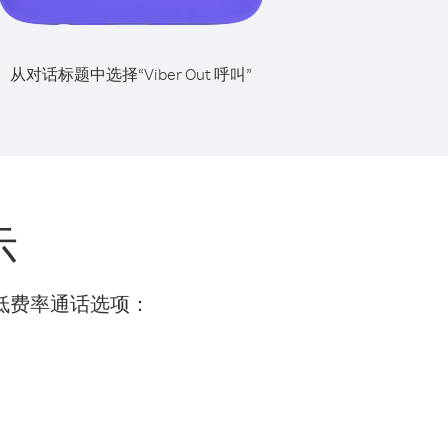
从对话标题中选择“Viber Out 呼叫”
示
的低费率通话选项：