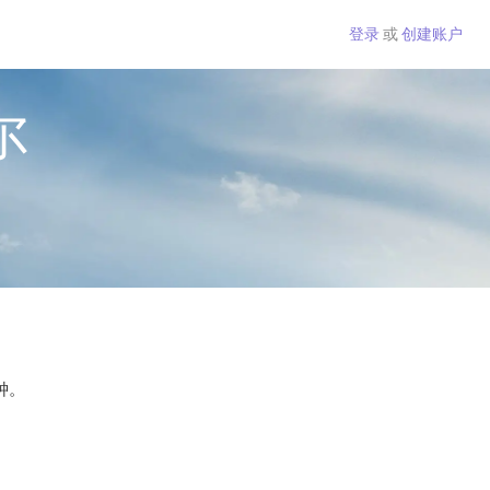
登录
或
创建账户
尔
钟。