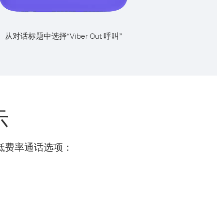
从对话标题中选择“Viber Out 呼叫”
示
的低费率通话选项：