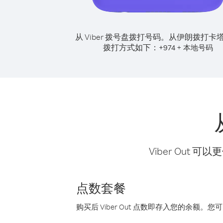
从 Viber 拨号盘拨打号码。
从伊朗拨打卡
拨打方式如下：
+
+
974
本地号码
Viber Ou
点数套餐
购买后 Viber Out 点数即存入您的余额。