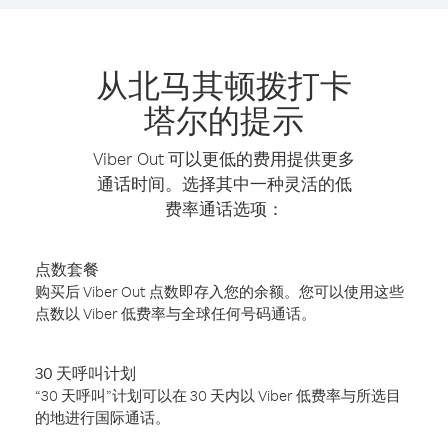
从北马其顿拨打卡
塔尔的提示
Viber Out 可以更低的费用提供更多
通话时间。选择其中一种灵活的低
费率通话选项：
点数套餐
购买后 Viber Out 点数即存入您的余额。您可以使用这些
点数以 Viber 低费率与全球任何号码通话。
30 天呼叫计划
“30 天呼叫”计划可以在 30 天内以 Viber 低费率与所选目
的地进行国际通话。