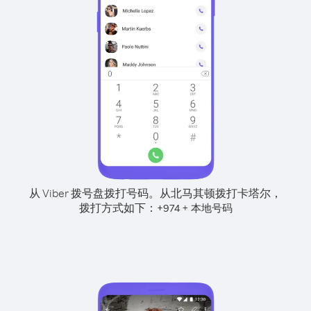
从 Viber 拨号盘拨打号码。
从北马其顿拨打卡塔尔，
拨打方式如下：
+
+
974
本地号码