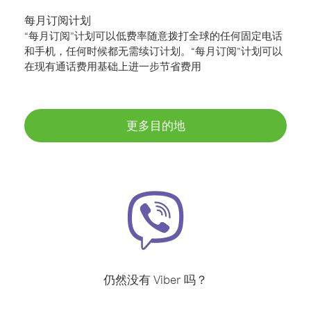
每月订阅计划
“每月订阅”计划可以低费率随意拨打全球的任何固定电话
和手机，任何时候都无需续订计划。“每月订阅”计划可以
在现有通话费用基础上进一步节省费用
更多目的地
仍然没有 Viber 吗？