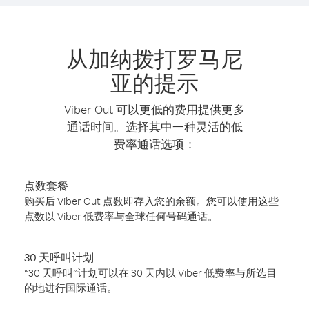
从加纳拨打罗马尼
亚的提示
Viber Out 可以更低的费用提供更多
通话时间。选择其中一种灵活的低
费率通话选项：
点数套餐
购买后 Viber Out 点数即存入您的余额。您可以使用这些
点数以 Viber 低费率与全球任何号码通话。
30 天呼叫计划
“30 天呼叫”计划可以在 30 天内以 Viber 低费率与所选目
的地进行国际通话。