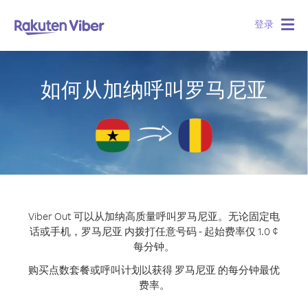
登录
Togg
navig
如何从加纳呼叫罗马尼亚
Viber Out 可以从加纳高质量呼叫罗马尼亚。
无论固定电
话或手机，罗马尼亚 内拨打任意号码 - 起始费率仅 1.0 ¢
每分钟。
购买点数套餐或呼叫计划以获得 罗马尼亚 的每分钟最优
费率。