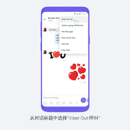
从对话标题中选择“Viber Out 呼叫”