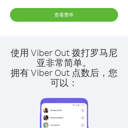
查看费率
使用 Viber Out 拨打罗马尼
亚非常简单。
拥有 Viber Out 点数后，您
可以：