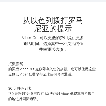
从以色列拨打罗马
尼亚的提示
Viber Out 可以更低的费用提供更多
通话时间。选择其中一种灵活的低
费率通话选项：
点数套餐
购买后 Viber Out 点数即存入您的余额。您可以使用这些
点数以 Viber 低费率与全球任何号码通话。
30 天呼叫计划
“30 天呼叫”计划可以在 30 天内以 Viber 低费率与所选目
的地进行国际通话。