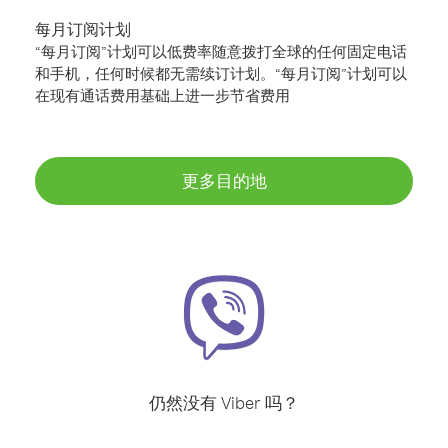
每月订阅计划
“每月订阅”计划可以低费率随意拨打全球的任何固定电话
和手机，任何时候都无需续订计划。“每月订阅”计划可以
在现有通话费用基础上进一步节省费用
更多目的地
仍然没有 Viber 吗？