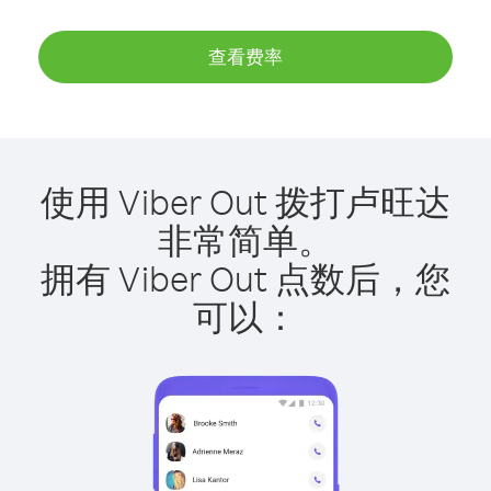
查看费率
使用 Viber Out 拨打卢旺达
非常简单。
拥有 Viber Out 点数后，您
可以：