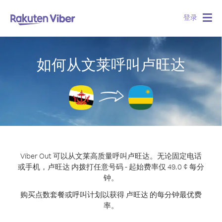
登录
Togg
navig
如何从文莱呼叫卢旺达
Viber Out 可以从文莱高质量呼叫卢旺达。
无论固定电话
或手机，卢旺达 内拨打任意号码 - 起始费率仅 49.0 ¢ 每分
钟。
购买点数套餐或呼叫计划以获得 卢旺达 的每分钟最优费
率。