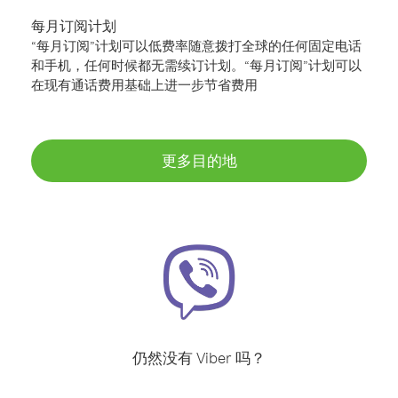
每月订阅计划
“每月订阅”计划可以低费率随意拨打全球的任何固定电话
和手机，任何时候都无需续订计划。“每月订阅”计划可以
在现有通话费用基础上进一步节省费用
更多目的地
仍然没有 Viber 吗？