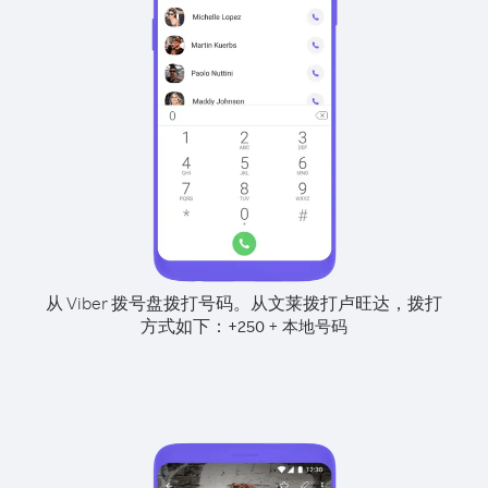
从 Viber 拨号盘拨打号码。
从文莱拨打卢旺达，拨打
方式如下：
+
+
250
本地号码