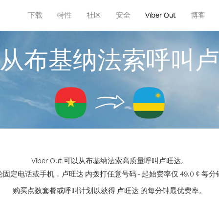
下载
特性
社区
安全
Viber Out
博客
从布基纳法索呼叫
Viber Out 可以从布基纳法索高质量呼叫卢旺达。
论固定电话或手机，卢旺达 内拨打任意号码 - 起始费率仅 49.0 ¢ 每分
购买点数套餐或呼叫计划以获得 卢旺达 的每分钟最优费率。