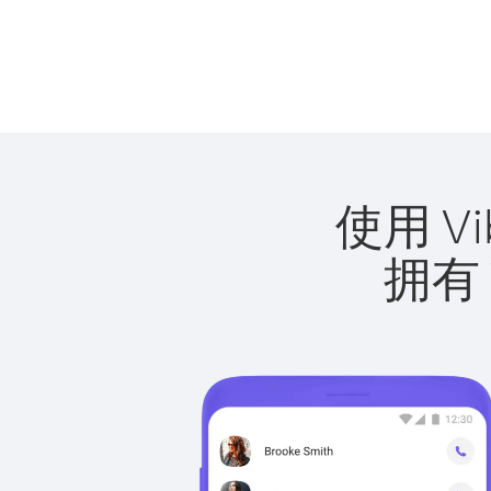
使用 V
拥有 