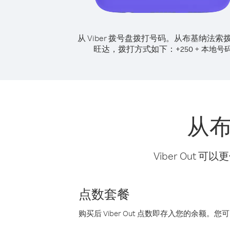
从 Viber 拨号盘拨打号码。
从布基纳法索
旺达，拨打方式如下：
+
+
250
本地号
从
Viber Ou
点数套餐
购买后 Viber Out 点数即存入您的余额。