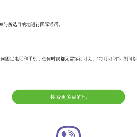
r 低费率与所选目的地进行国际通话。
任何固定电话和手机，任何时候都无需续订计划。“每月订阅”计划可
搜索更多目的地