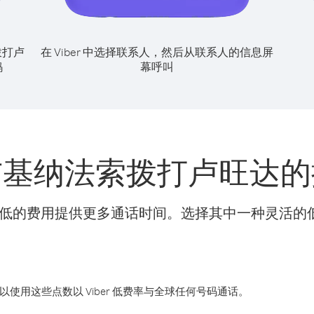
拨打卢
在 Viber 中选择联系人，然后从联系人的信息屏
幕呼叫
码
布基纳法索拨打卢旺达的
t 可以更低的费用提供更多通话时间。选择其中一种灵活
您可以使用这些点数以 Viber 低费率与全球任何号码通话。