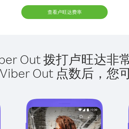
查看卢旺达费率
iber Out 拨打卢旺达
Viber Out 点数后，