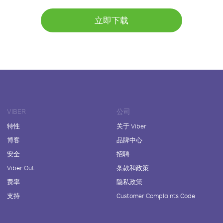
立即下载
VIBER
公司
特性
关于 Viber
博客
品牌中心
安全
招聘
Viber Out
条款和政策
费率
隐私政策
支持
Customer Complaints Code