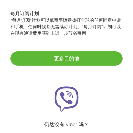
每月订阅计划
“每月订阅”计划可以低费率随意拨打全球的任何固定电话
和手机，任何时候都无需续订计划。“每月订阅”计划可以
在现有通话费用基础上进一步节省费用
更多目的地
仍然没有 Viber 吗？