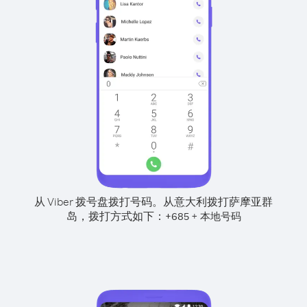
从 Viber 拨号盘拨打号码。
从意大利拨打萨摩亚群
岛，拨打方式如下：
+
+
685
本地号码