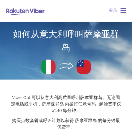
登录
Togg
navig
如何从意大利呼叫萨摩亚群
岛
Viber Out 可以从意大利高质量呼叫萨摩亚群岛。
无论固
定电话或手机，萨摩亚群岛 内拨打任意号码 - 起始费率仅
$1.40 每分钟。
购买点数套餐或呼叫计划以获得 萨摩亚群岛 的每分钟最
优费率。