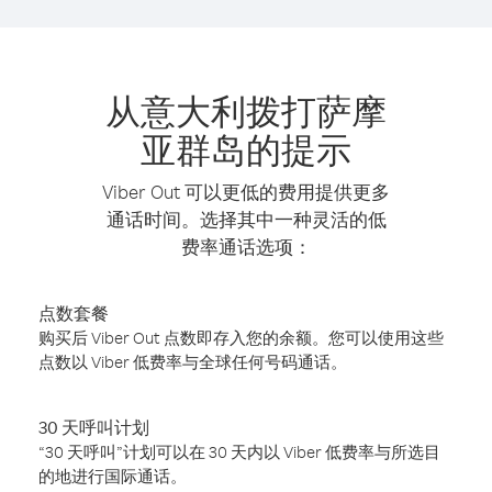
从意大利拨打萨摩
亚群岛的提示
Viber Out 可以更低的费用提供更多
通话时间。选择其中一种灵活的低
费率通话选项：
点数套餐
购买后 Viber Out 点数即存入您的余额。您可以使用这些
点数以 Viber 低费率与全球任何号码通话。
30 天呼叫计划
“30 天呼叫”计划可以在 30 天内以 Viber 低费率与所选目
的地进行国际通话。