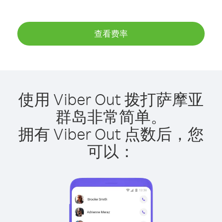
查看费率
使用 Viber Out 拨打萨摩亚
群岛非常简单。
拥有 Viber Out 点数后，您
可以：