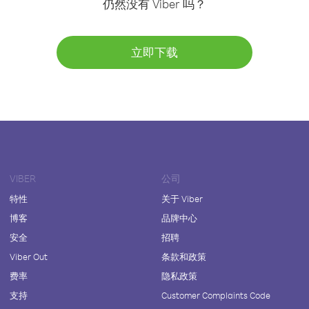
仍然没有 Viber 吗？
立即下载
VIBER
公司
特性
关于 Viber
博客
品牌中心
安全
招聘
Viber Out
条款和政策
费率
隐私政策
支持
Customer Complaints Code