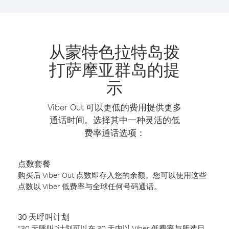
从蒙特色拉特岛拨
打萨摩亚群岛的提
示
Viber Out 可以更低的费用提供更多
通话时间。选择其中一种灵活的低
费率通话选项：
点数套餐
购买后 Viber Out 点数即存入您的余额。您可以使用这些
点数以 Viber 低费率与全球任何号码通话。
30 天呼叫计划
“30 天呼叫”计划可以在 30 天内以 Viber 低费率与所选目