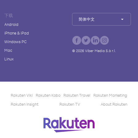
下载
简体中文
Android
iPhone & iPad
Windows PC
Mac
©
2026
Viber Media S.à r.l.
Linux
Rakuten Viki
Rakuten Kobo
Rakuten Travel
Rakuten Marketing
Rakuten Insight
Rakuten TV
About Rakuten