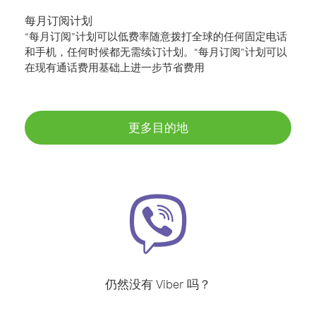
每月订阅计划
“每月订阅”计划可以低费率随意拨打全球的任何固定电话
和手机，任何时候都无需续订计划。“每月订阅”计划可以
在现有通话费用基础上进一步节省费用
更多目的地
仍然没有 Viber 吗？