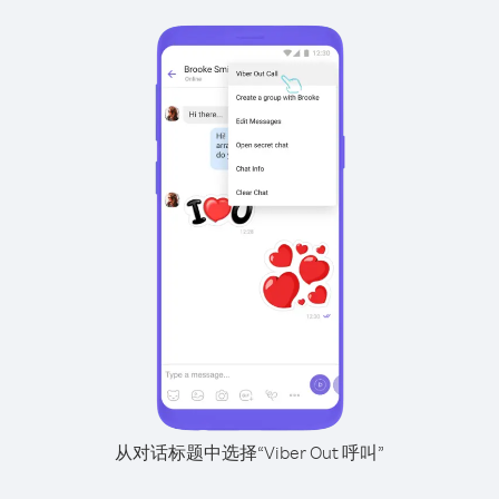
从对话标题中选择“Viber Out 呼叫”