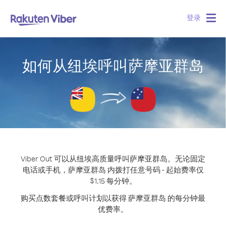
登录
Togg
navig
如何从纽埃呼叫萨摩亚群岛
Viber Out 可以从纽埃高质量呼叫萨摩亚群岛。
无论固定
电话或手机，萨摩亚群岛 内拨打任意号码 - 起始费率仅
$1.15 每分钟。
购买点数套餐或呼叫计划以获得 萨摩亚群岛 的每分钟最
优费率。