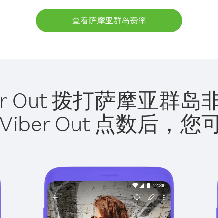
查看萨摩亚群岛费率
ber Out 拨打萨摩亚群
Viber Out 点数后，