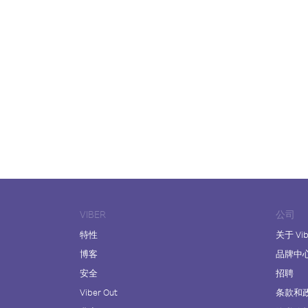
VIBER
公司
特性
关于 Vib
博客
品牌中
安全
招聘
Viber Out
条款和