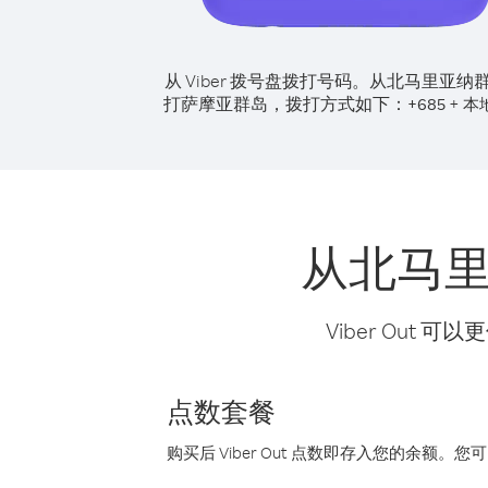
从 Viber 拨号盘拨打号码。
从北马里亚纳
打萨摩亚群岛，拨打方式如下：
+
+
685
本
从北马
Viber Ou
点数套餐
购买后 Viber Out 点数即存入您的余额。