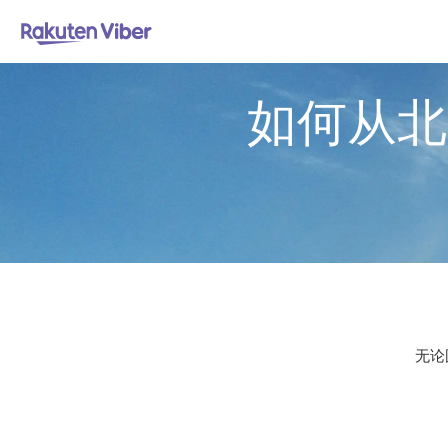
如何从北
无论