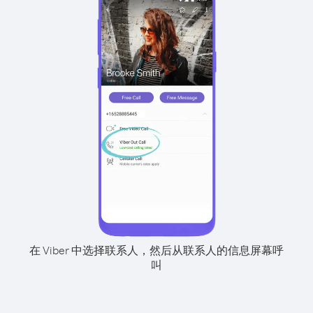
在 Viber 中选择联系人，然后从联系人的信息屏幕呼
叫