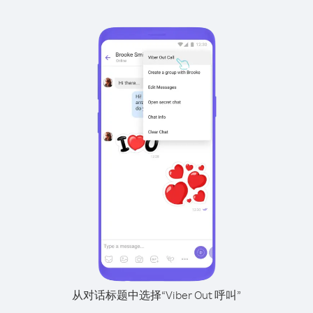
从对话标题中选择“Viber Out 呼叫”