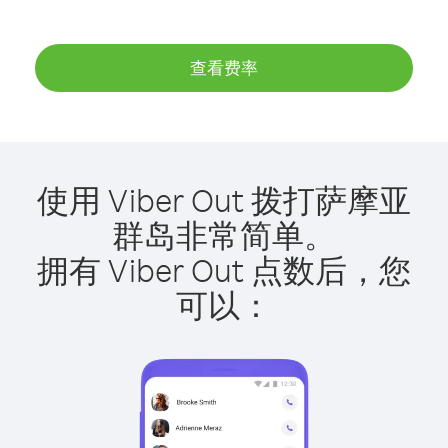
查看费率
使用 Viber Out 拨打萨摩亚
群岛非常简单。
拥有 Viber Out 点数后，您
可以：