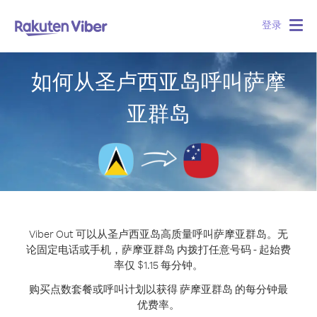
登录
Togg
navig
如何从圣卢西亚岛呼叫萨摩
亚群岛
Viber Out 可以从圣卢西亚岛高质量呼叫萨摩亚群岛。
无
论固定电话或手机，萨摩亚群岛 内拨打任意号码 - 起始费
率仅 $1.15 每分钟。
购买点数套餐或呼叫计划以获得 萨摩亚群岛 的每分钟最
优费率。