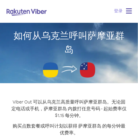
登录
Togg
navig
如何从乌克兰呼叫萨摩亚群
岛
Viber Out 可以从乌克兰高质量呼叫萨摩亚群岛。
无论固
定电话或手机，萨摩亚群岛 内拨打任意号码 - 起始费率仅
$1.15 每分钟。
购买点数套餐或呼叫计划以获得 萨摩亚群岛 的每分钟最
优费率。