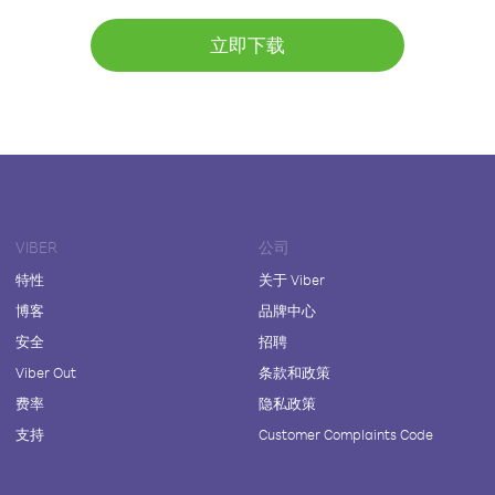
立即下载
VIBER
公司
特性
关于 Viber
博客
品牌中心
安全
招聘
Viber Out
条款和政策
费率
隐私政策
支持
Customer Complaints Code