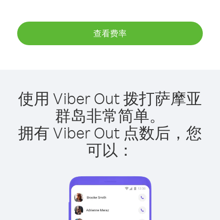
查看费率
使用 Viber Out 拨打萨摩亚
群岛非常简单。
拥有 Viber Out 点数后，您
可以：