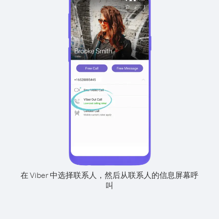
在 Viber 中选择联系人，然后从联系人的信息屏幕呼
叫