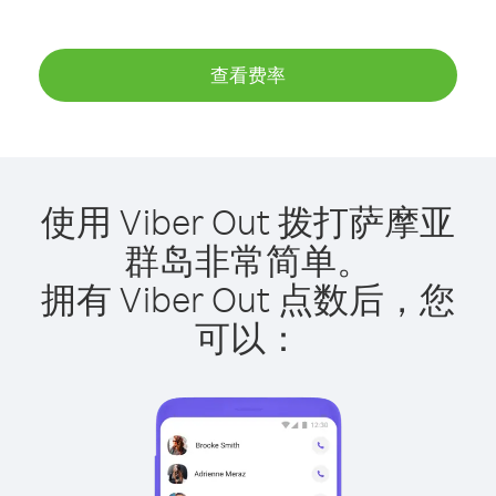
查看费率
使用 Viber Out 拨打萨摩亚
群岛非常简单。
拥有 Viber Out 点数后，您
可以：