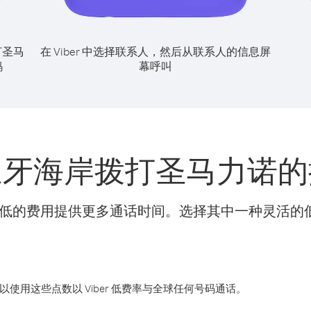
打圣马
在 Viber 中选择联系人，然后从联系人的信息屏
幕呼叫
码
象牙海岸拨打圣马力诺的
t 可以更低的费用提供更多通话时间。选择其中一种灵活
您可以使用这些点数以 Viber 低费率与全球任何号码通话。