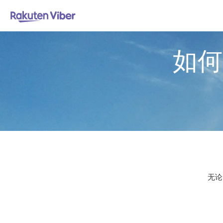
如何
无论