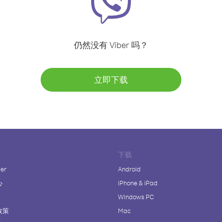
仍然没有 Viber 吗？
立即下载
下载
er
Android
心
iPhone & iPad
Windows PC
政策
Mac