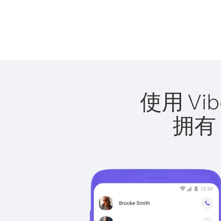
使用 Vi
拥有 