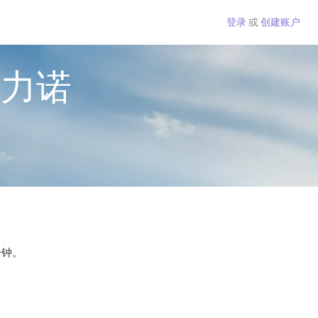
登录
或
创建账户
马力诺
分钟。