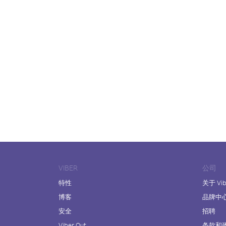
VIBER
公司
特性
关于 Vib
博客
品牌中
安全
招聘
Viber Out
条款和