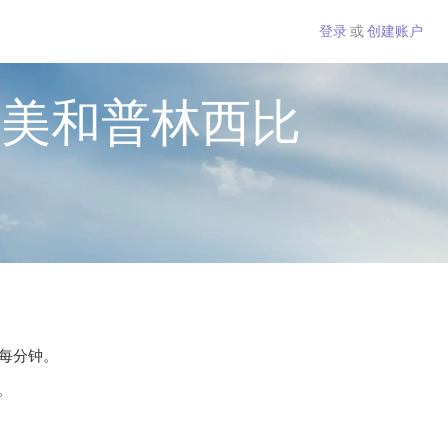
登录
或
创建账户
多美和普林西比
 每分钟。
。