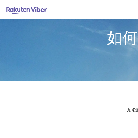
如何
无论固