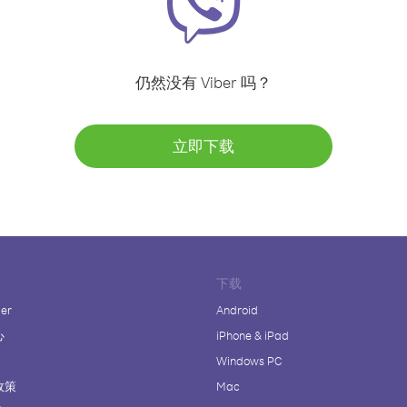
仍然没有 Viber 吗？
立即下载
下载
er
Android
心
iPhone & iPad
Windows PC
政策
Mac