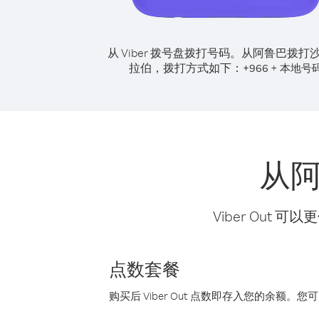
从 Viber 拨号盘拨打号码。
从阿鲁巴拨打
拉伯，拨打方式如下：
+
+
966
本地号
从
Viber Ou
点数套餐
购买后 Viber Out 点数即存入您的余额。