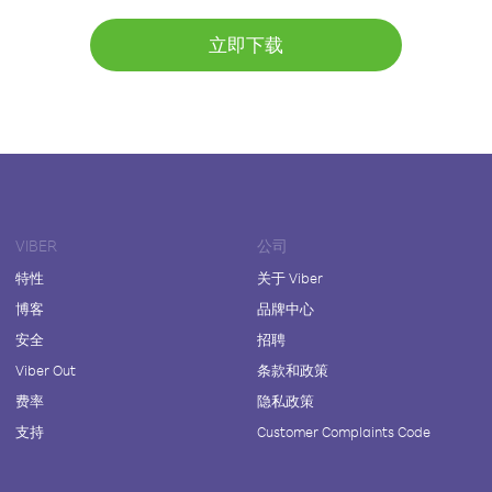
立即下载
VIBER
公司
特性
关于 Viber
博客
品牌中心
安全
招聘
Viber Out
条款和政策
费率
隐私政策
支持
Customer Complaints Code