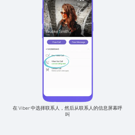
在 Viber 中选择联系人，然后从联系人的信息屏幕呼
叫