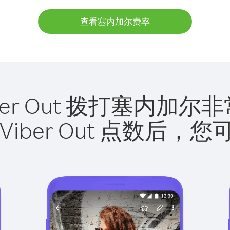
查看塞内加尔费率
ber Out 拨打塞内加
Viber Out 点数后，