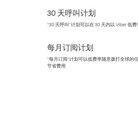
30 天呼叫计划
“30 天呼叫”计划可以在 30 天内以 Vibe
每月订阅计划
“每月订阅”计划可以低费率随意拨打全球的
节省费用