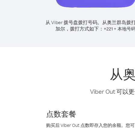
从 Viber 拨号盘拨打号码。
从奥兰群岛拨
加尔，拨打方式如下：
+
+
221
本地号
从
Viber Ou
点数套餐
购买后 Viber Out 点数即存入您的余额。