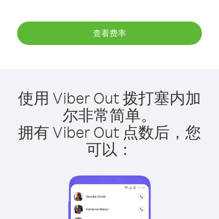
查看费率
使用 Viber Out 拨打塞内加
尔非常简单。
拥有 Viber Out 点数后，您
可以：