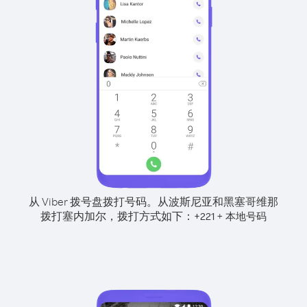
从 Viber 拨号盘拨打号码。
从波斯尼亚和黑塞哥维那
拨打塞内加尔，拨打方式如下：
+
+
221
本地号码