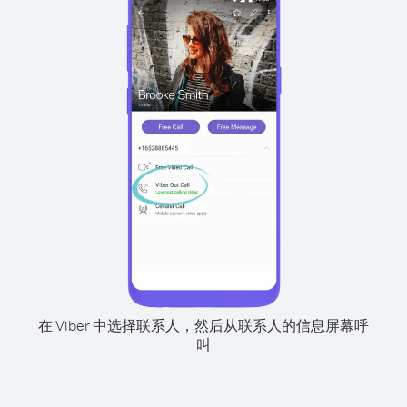
在 Viber 中选择联系人，然后从联系人的信息屏幕呼
叫