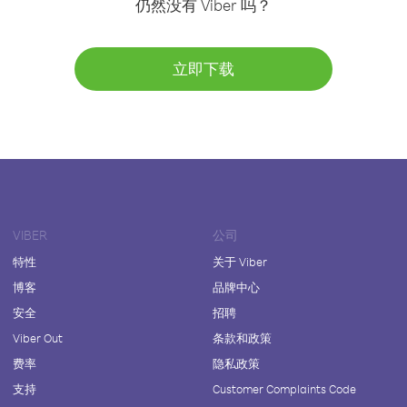
仍然没有 Viber 吗？
立即下载
VIBER
公司
特性
关于 Viber
博客
品牌中心
安全
招聘
Viber Out
条款和政策
费率
隐私政策
支持
Customer Complaints Code