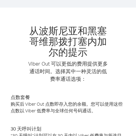
从波斯尼亚和黑塞
哥维那拨打塞内加
尔的提示
Viber Out 可以更低的费用提供更多
通话时间。选择其中一种灵活的低
费率通话选项：
点数套餐
购买后 Viber Out 点数即存入您的余额。您可以使用这些
点数以 Viber 低费率与全球任何号码通话。
30 天呼叫计划
“30 天呼叫”计划可以在 30 天内以 Viber 低费率与所选目