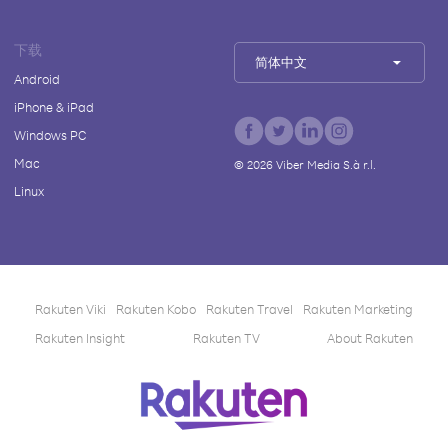
下载
简体中文
Android
iPhone & iPad
Windows PC
Mac
©
2026
Viber Media S.à r.l.
Linux
Rakuten Viki
Rakuten Kobo
Rakuten Travel
Rakuten Marketing
Rakuten Insight
Rakuten TV
About Rakuten