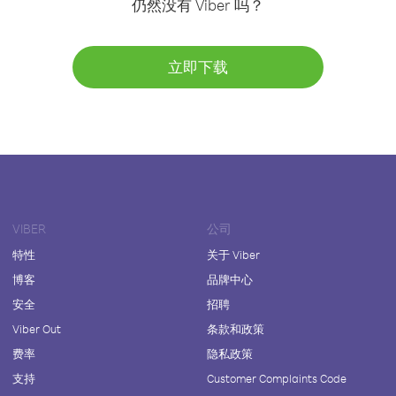
仍然没有 Viber 吗？
立即下载
VIBER
公司
特性
关于 Viber
博客
品牌中心
安全
招聘
Viber Out
条款和政策
费率
隐私政策
支持
Customer Complaints Code