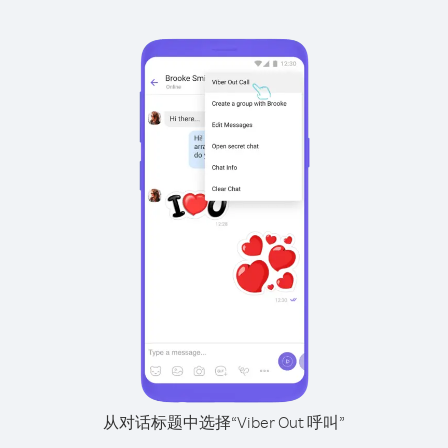
从对话标题中选择“Viber Out 呼叫”