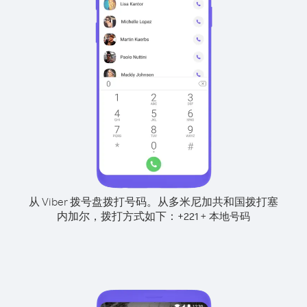
从 Viber 拨号盘拨打号码。
从多米尼加共和国拨打塞
内加尔，拨打方式如下：
+
+
221
本地号码