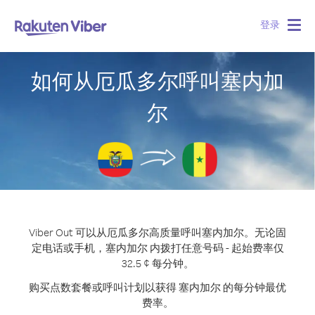
登录
Togg
navig
如何从厄瓜多尔呼叫塞内加
尔
Viber Out 可以从厄瓜多尔高质量呼叫塞内加尔。
无论固
定电话或手机，塞内加尔 内拨打任意号码 - 起始费率仅
32.5 ¢ 每分钟。
购买点数套餐或呼叫计划以获得 塞内加尔 的每分钟最优
费率。