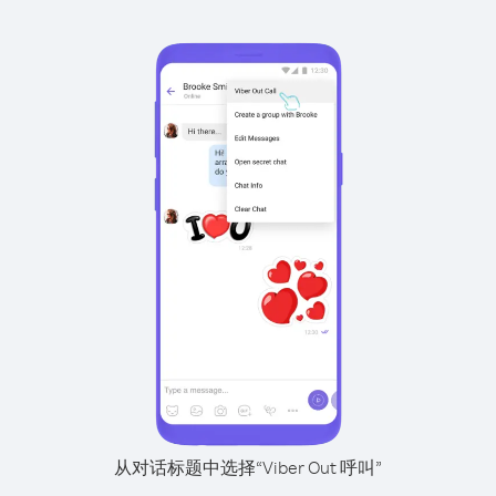
从对话标题中选择“Viber Out 呼叫”