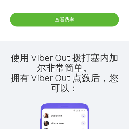
查看费率
使用 Viber Out 拨打塞内加
尔非常简单。
拥有 Viber Out 点数后，您
可以：