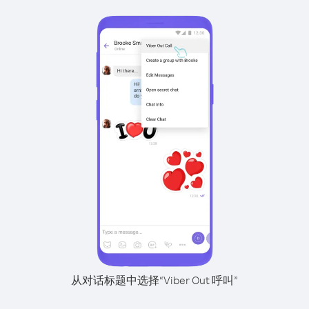
从对话标题中选择“Viber Out 呼叫”