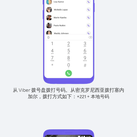
从 Viber 拨号盘拨打号码。
从密克罗尼西亚拨打塞内
加尔，拨打方式如下：
+
+
221
本地号码