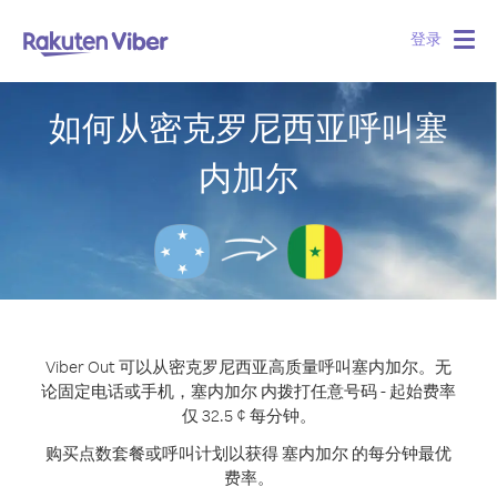
登录
Togg
navig
如何从密克罗尼西亚呼叫塞
内加尔
Viber Out 可以从密克罗尼西亚高质量呼叫塞内加尔。
无
论固定电话或手机，塞内加尔 内拨打任意号码 - 起始费率
仅 32.5 ¢ 每分钟。
购买点数套餐或呼叫计划以获得 塞内加尔 的每分钟最优
费率。