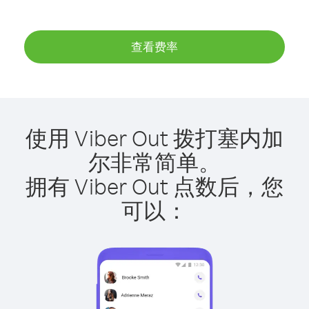
查看费率
使用 Viber Out 拨打塞内加
尔非常简单。
拥有 Viber Out 点数后，您
可以：