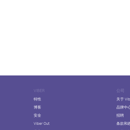
VIBER
公司
特性
关于 Vib
博客
品牌中
安全
招聘
Viber Out
条款和