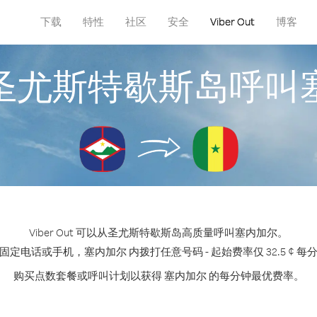
下载
特性
社区
安全
Viber Out
博客
圣尤斯特歇斯岛呼叫
Viber Out 可以从圣尤斯特歇斯岛高质量呼叫塞内加尔。
固定电话或手机，塞内加尔 内拨打任意号码 - 起始费率仅 32.5 ¢ 每
购买点数套餐或呼叫计划以获得 塞内加尔 的每分钟最优费率。