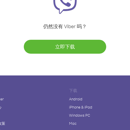
仍然没有 Viber 吗？
立即下载
下载
er
Android
心
iPhone & iPad
Windows PC
政策
Mac