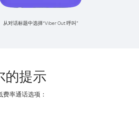
从对话标题中选择“Viber Out 呼叫”
尔的提示
的低费率通话选项：