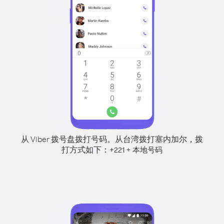
从 Viber 拨号盘拨打号码。
从台湾拨打塞内加尔，拨
打方式如下：
+
+
221
本地号码