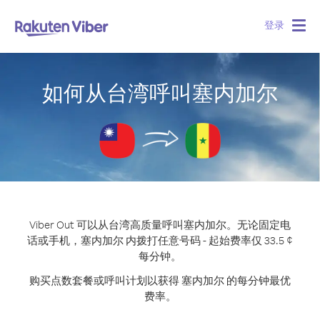
登录
Togg
navig
如何从台湾呼叫塞内加尔
Viber Out 可以从台湾高质量呼叫塞内加尔。
无论固定电
话或手机，塞内加尔 内拨打任意号码 - 起始费率仅 33.5 ¢
每分钟。
购买点数套餐或呼叫计划以获得 塞内加尔 的每分钟最优
费率。