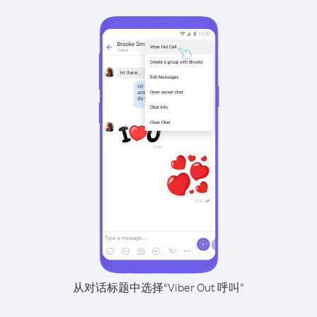
从对话标题中选择“Viber Out 呼叫”