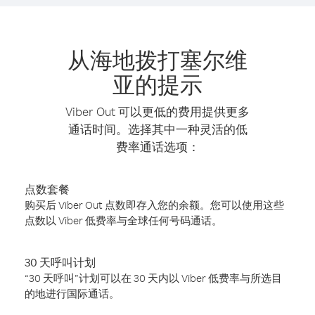
从海地拨打塞尔维
亚的提示
Viber Out 可以更低的费用提供更多
通话时间。选择其中一种灵活的低
费率通话选项：
点数套餐
购买后 Viber Out 点数即存入您的余额。您可以使用这些
点数以 Viber 低费率与全球任何号码通话。
30 天呼叫计划
“30 天呼叫”计划可以在 30 天内以 Viber 低费率与所选目
的地进行国际通话。