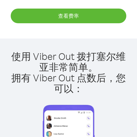
查看费率
使用 Viber Out 拨打塞尔维
亚非常简单。
拥有 Viber Out 点数后，您
可以：