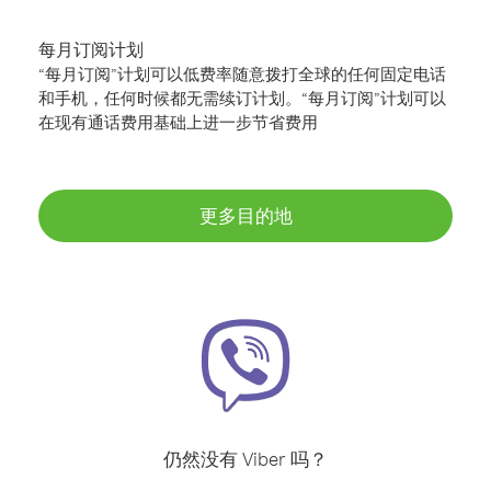
每月订阅计划
“每月订阅”计划可以低费率随意拨打全球的任何固定电话
和手机，任何时候都无需续订计划。“每月订阅”计划可以
在现有通话费用基础上进一步节省费用
更多目的地
仍然没有 Viber 吗？