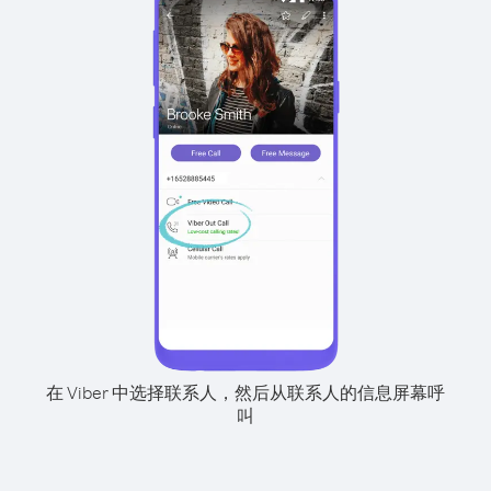
在 Viber 中选择联系人，然后从联系人的信息屏幕呼
叫