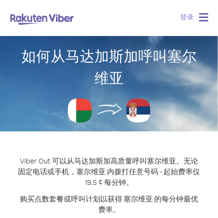
登录
Togg
navig
如何从马达加斯加呼叫塞尔
维亚
Viber Out 可以从马达加斯加高质量呼叫塞尔维亚。
无论
固定电话或手机，塞尔维亚 内拨打任意号码 - 起始费率仅
19.5 ¢ 每分钟。
购买点数套餐或呼叫计划以获得 塞尔维亚 的每分钟最优
费率。