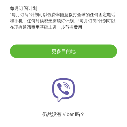
每月订阅计划
“每月订阅”计划可以低费率随意拨打全球的任何固定电话
和手机，任何时候都无需续订计划。“每月订阅”计划可以
在现有通话费用基础上进一步节省费用
更多目的地
仍然没有 Viber 吗？