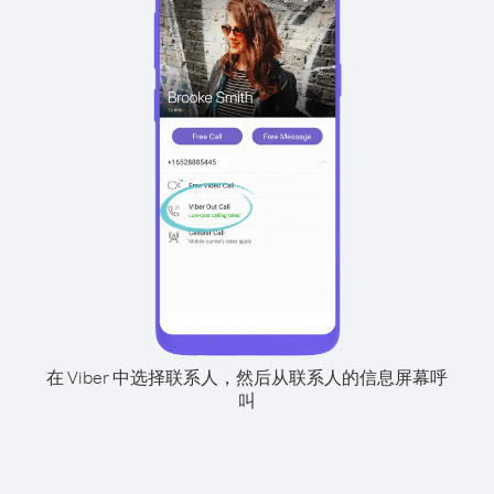
在 Viber 中选择联系人，然后从联系人的信息屏幕呼
叫