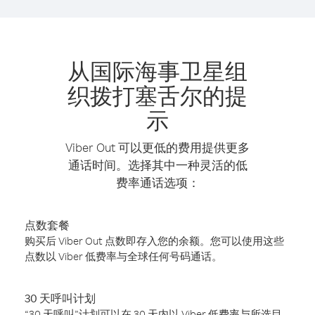
从国际海事卫星组
织拨打塞舌尔的提
示
Viber Out 可以更低的费用提供更多
通话时间。选择其中一种灵活的低
费率通话选项：
点数套餐
购买后 Viber Out 点数即存入您的余额。您可以使用这些
点数以 Viber 低费率与全球任何号码通话。
30 天呼叫计划
“30 天呼叫”计划可以在 30 天内以 Viber 低费率与所选目