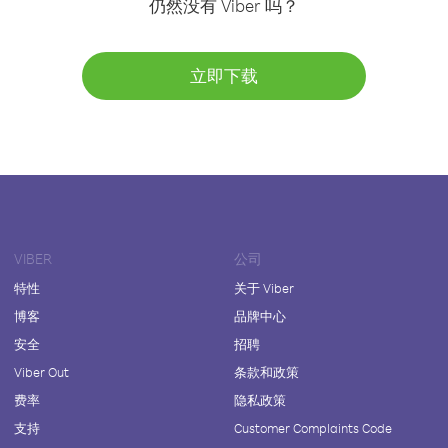
仍然没有 Viber 吗？
立即下载
VIBER
公司
特性
关于 Viber
博客
品牌中心
安全
招聘
Viber Out
条款和政策
费率
隐私政策
支持
Customer Complaints Code