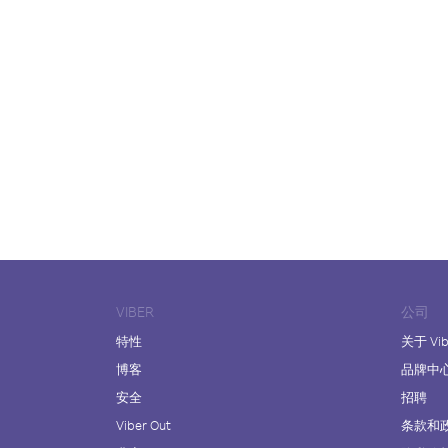
VIBER
公司
特性
关于 Vib
博客
品牌中
安全
招聘
Viber Out
条款和