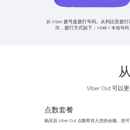
从 Viber 拨号盘拨打号码。
从利比亚拨打
尔，拨打方式如下：
+
+
248
本地号码
Viber Ou
点数套餐
购买后 Viber Out 点数即存入您的余额。