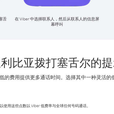
塞舌
在 Viber 中选择联系人，然后从联系人的信息屏
幕呼叫
从利比亚拨打塞舌尔的提
t 可以更低的费用提供更多通话时间。选择其中一种灵活
您可以使用这些点数以 Viber 低费率与全球任何号码通话。