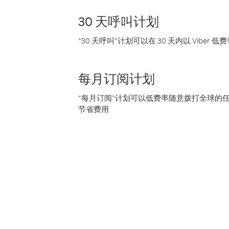
30 天呼叫计划
“30 天呼叫”计划可以在 30 天内以 Vibe
每月订阅计划
“每月订阅”计划可以低费率随意拨打全球的
节省费用