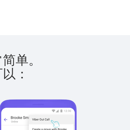
非常简单。
您可以：