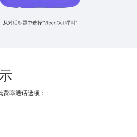
从对话标题中选择“Viber Out 呼叫”
示
的低费率通话选项：