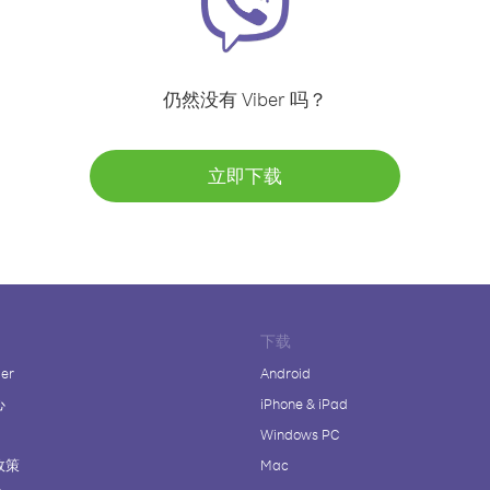
仍然没有 Viber 吗？
立即下载
下载
er
Android
心
iPhone & iPad
Windows PC
政策
Mac