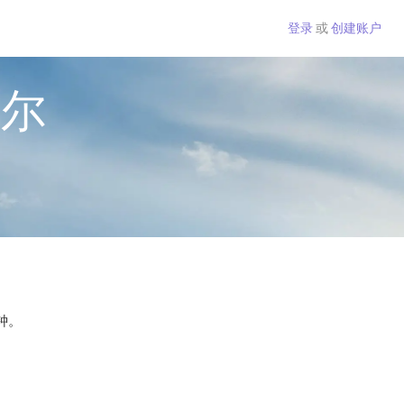
登录
或
创建账户
舌尔
钟。