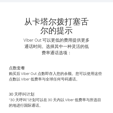
从卡塔尔拨打塞舌
尔的提示
Viber Out 可以更低的费用提供更多
通话时间。选择其中一种灵活的低
费率通话选项：
点数套餐
购买后 Viber Out 点数即存入您的余额。您可以使用这些
点数以 Viber 低费率与全球任何号码通话。
30 天呼叫计划
“30 天呼叫”计划可以在 30 天内以 Viber 低费率与所选目
的地进行国际通话。