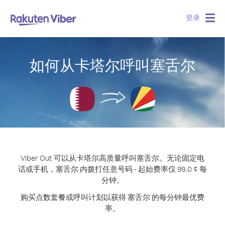
登录
Togg
navig
如何从卡塔尔呼叫塞舌尔
Viber Out 可以从卡塔尔高质量呼叫塞舌尔。
无论固定电
话或手机，塞舌尔 内拨打任意号码 - 起始费率仅 99.0 ¢ 每
分钟。
购买点数套餐或呼叫计划以获得 塞舌尔 的每分钟最优费
率。