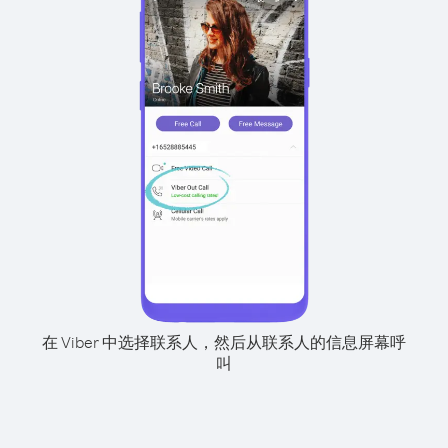
在 Viber 中选择联系人，然后从联系人的信息屏幕呼
叫