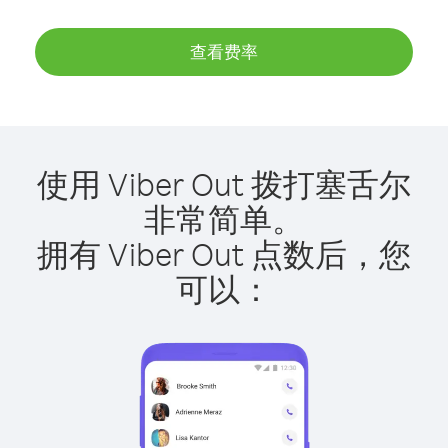
查看费率
使用 Viber Out 拨打塞舌尔
非常简单。
拥有 Viber Out 点数后，您
可以：