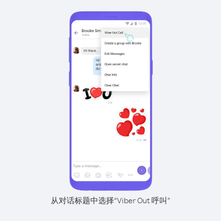
从对话标题中选择“Viber Out 呼叫”