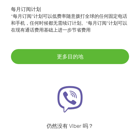
每月订阅计划
“每月订阅”计划可以低费率随意拨打全球的任何固定电话
和手机，任何时候都无需续订计划。“每月订阅”计划可以
在现有通话费用基础上进一步节省费用
更多目的地
仍然没有 Viber 吗？