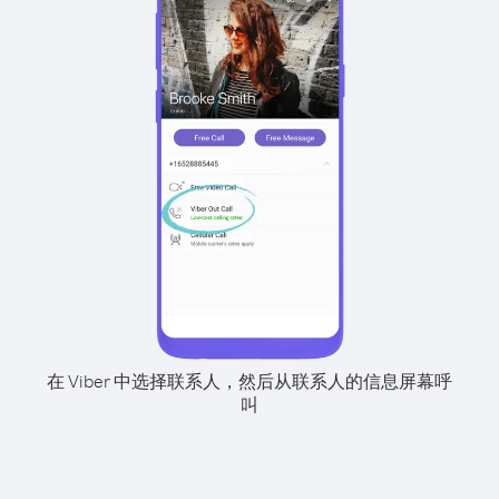
在 Viber 中选择联系人，然后从联系人的信息屏幕呼
叫